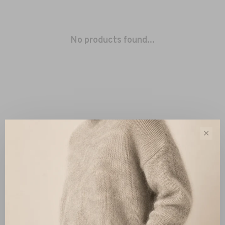
No products found...
✕
Sort by:
Showing 1 - 0 of 0
New Arrivals