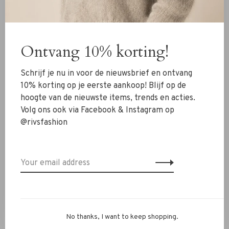
New Arrivals
Ontvang 10% korting!
Clothing
Shoes
Schrijf je nu in voor de nieuwsbrief en ontvang
Jewelry
10% korting op je eerste aankoop! Blijf op de
hoogte van de nieuwste items, trends en acties.
Accessoires
Volg ons ook via Facebook & Instagram op
SALE
@rivsfashion
RIVS Store
About us
Contact Information
Shipment
No thanks, I want to keep shopping.
Exchanges & retour