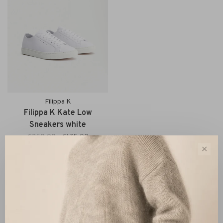
Filippa K
Filippa K Kate Low
Sneakers white
€250,00
€175,00
✕
Sort by:
Showing 1 - 1 of 1