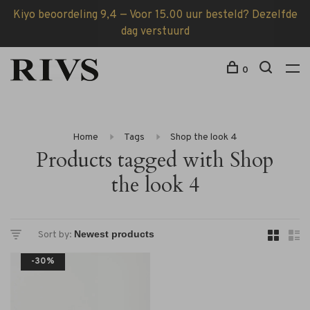
Kiyo beoordeling 9,4 — Voor 15.00 uur besteld? Dezelfde
dag verstuurd
0
Home
Tags
Shop the look 4
Products tagged with Shop
the look 4
Sort by:
-30%