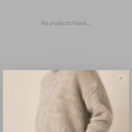
No products found...
✕
Sort by:
Showing 1 - 0 of 0
New Arrivals