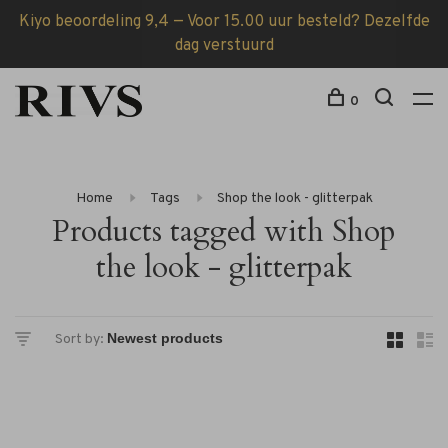
Kiyo beoordeling 9,4 — Voor 15.00 uur besteld? Dezelfde
dag verstuurd
0
Home
Tags
Shop the look - glitterpak
Products tagged with Shop
the look - glitterpak
Sort by: