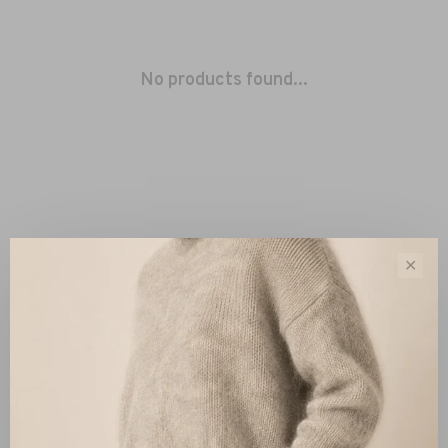
No products found...
✕
Sort by:
Showing 1 - 0 of 0
New Arrivals