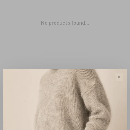
No products found...
✕
Sort by:
Showing 1 - 0 of 0
New Arrivals