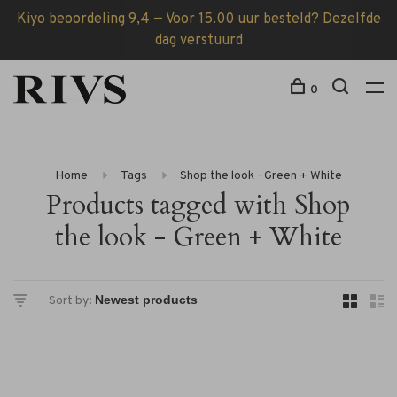
Kiyo beoordeling 9,4 — Voor 15.00 uur besteld? Dezelfde
dag verstuurd
0
Home
Tags
Shop the look - Green + White
Products tagged with Shop
the look - Green + White
Sort by: