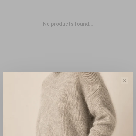
No products found...
✕
Sort by:
Showing 1 - 0 of 0
New Arrivals