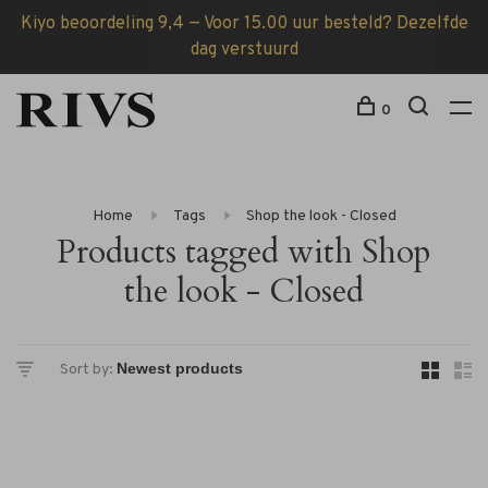
Kiyo beoordeling 9,4 — Voor 15.00 uur besteld? Dezelfde
dag verstuurd
0
Home
Tags
Shop the look - Closed
Products tagged with Shop
the look - Closed
Sort by: