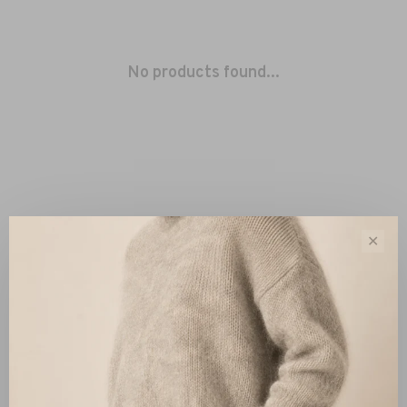
No products found...
✕
Sort by:
Showing 1 - 0 of 0
New Arrivals