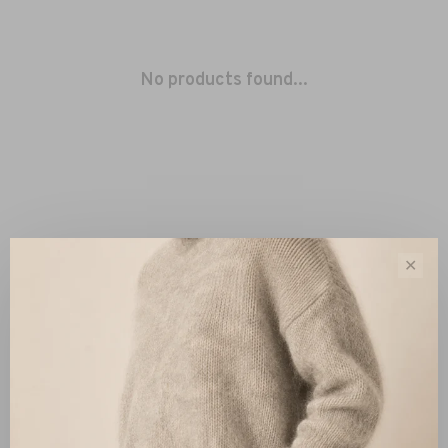
No products found...
✕
Sort by:
Showing 1 - 0 of 0
New Arrivals