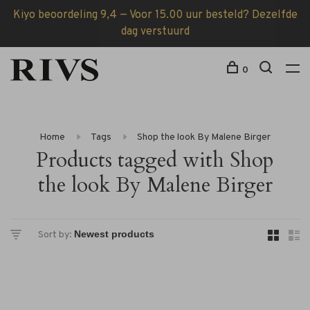
Kiyo beoordeling 9,4 — Voor 15.00 uur besteld? Dezelfde
dag verstuurd
0
Home
Tags
Shop the look By Malene Birger
Products tagged with Shop
the look By Malene Birger
Sort by: