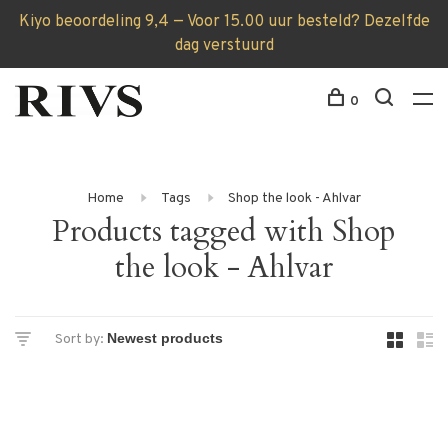
Kiyo beoordeling 9,4 — Voor 15.00 uur besteld? Dezelfde
dag verstuurd
0
Home
Tags
Shop the look - Ahlvar
Products tagged with Shop
the look - Ahlvar
Sort by: