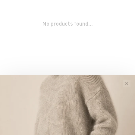
No products found...
✕
Sort by:
Showing 1 - 0 of 0
New Arrivals