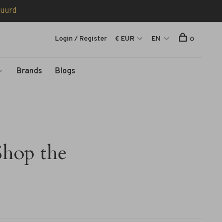
tuurd
Login / Register
€ EUR
EN
0
Brands
Blogs
Shop the