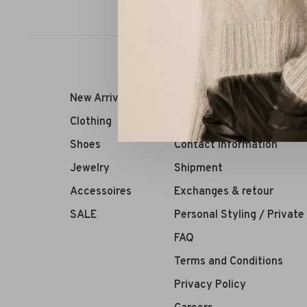
Sort by:
New Arrivals
RIVS Store
Clothing
About us
Shoes
Contact Information
Jewelry
Shipment
Accessoires
Exchanges & retour
SALE
Personal Styling / Privat
FAQ
Terms and Conditions
Privacy Policy