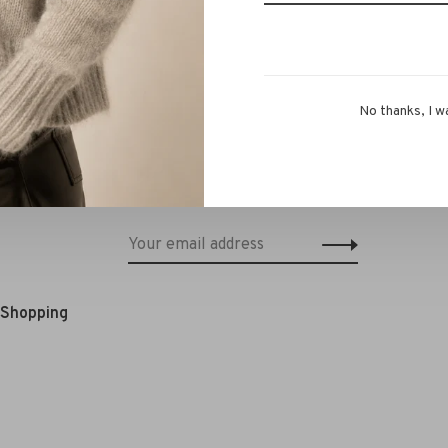
No thanks, I w
Schrijf je in voor onze nieuwsbrief en
ontvang 10% korting op je eerstvolgende
bestelling!*
e Shopping