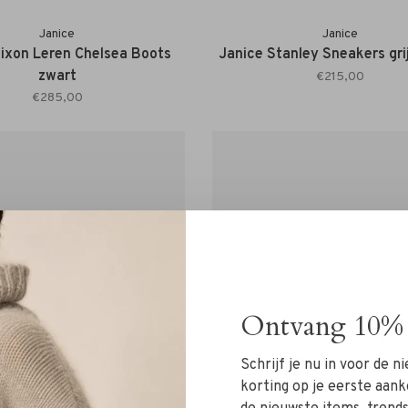
Janice
Janice
ixon Leren Chelsea Boots
Janice Stanley Sneakers gri
zwart
€215,00
€285,00
Ontvang 10% 
Schrijf je nu in voor de 
korting op je eerste aank