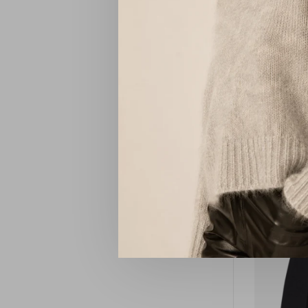
ADORN D
BACK I