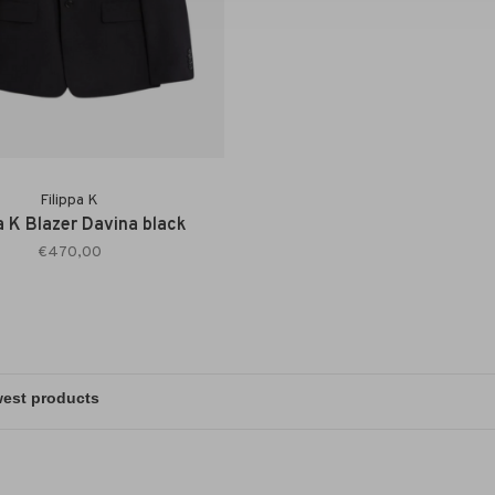
Filippa K
pa K Blazer Davina black
€470,00