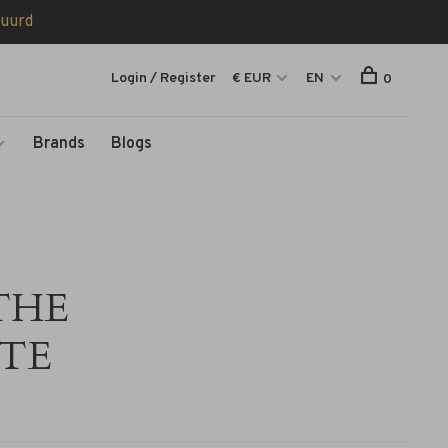
tuurd
Login / Register
€ EUR
EN
0
Brands
Blogs
 THE
ITE