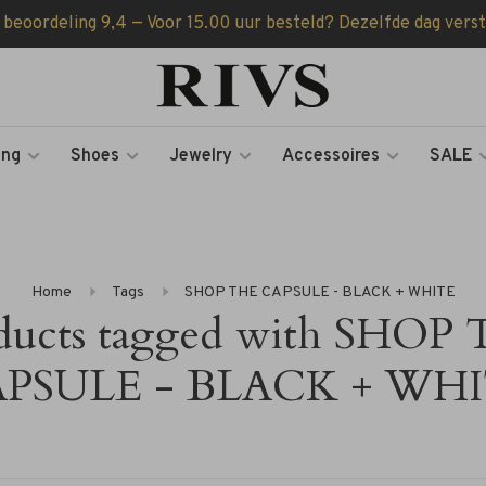
 beoordeling 9,4 — Voor 15.00 uur besteld? Dezelfde dag vers
ing
Shoes
Jewelry
Accessoires
SALE
Home
Tags
SHOP THE CAPSULE - BLACK + WHITE
ducts tagged with SHOP
PSULE - BLACK + WH