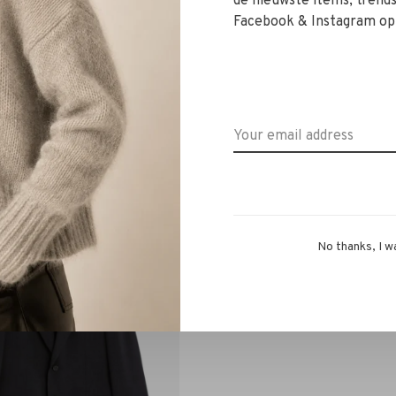
de nieuwste items, trends 
Facebook & Instagram op
ADORN
ADORN
isc Ring gold high polish
ADORN Moon Ring black n
black horn
€169,00
€95,00
N STOCK
No thanks, I w