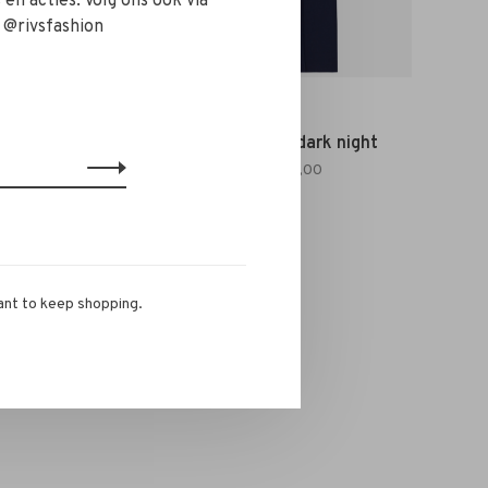
en acties. Volg ons ook via
 @rivsfashion
Closed
atural
Closed Sasia Pants dark night
€230,00
€161,00
ant to keep shopping.