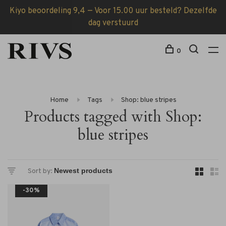
Kiyo beoordeling 9,4 — Voor 15.00 uur besteld? Dezelfde
dag verstuurd
0
Home
Tags
Shop: blue stripes
Products tagged with Shop:
blue stripes
Sort by:
-30%