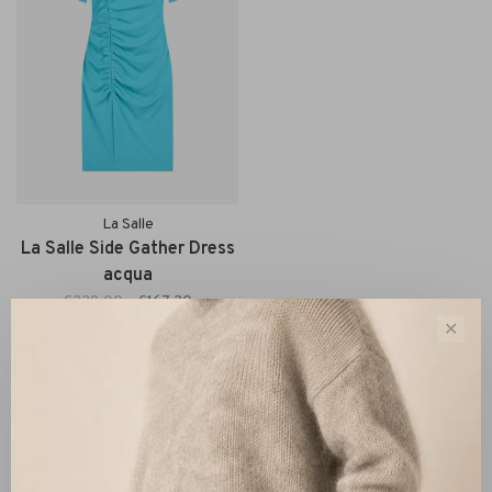
La Salle
La Salle Side Gather Dress
acqua
€239,00
€167,30
✕
Sort by:
Showing 1 - 1 of 1