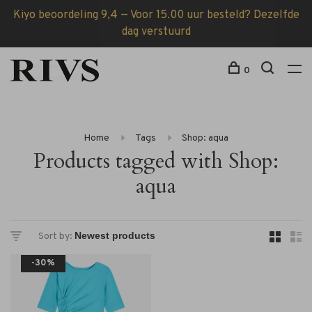
Kiyo beoordeling 9,4 — Voor 15.00 uur besteld? Dezelfde
dag verstuurd
0
Home
Tags
Shop: aqua
Products tagged with Shop:
aqua
Sort by:
-30%