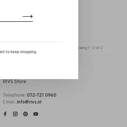
 grey
Showing 1 - 2 of 2
ant to keep shopping.
RIVS Store
Telephone:
072-721 0960
Email:
info@rivs.nl