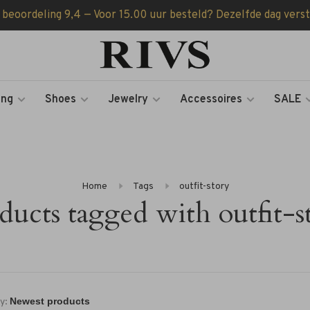
 beoordeling 9,4 — Voor 15.00 uur besteld? Dezelfde dag vers
ing
Shoes
Jewelry
Accessoires
SALE
Home
Tags
outfit-story
ducts tagged with outfit-s
y: