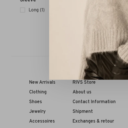
Sleeve
Lois Ma
Long
(1)
Sort by:
New Arrivals
RIVS Store
Clothing
About us
Shoes
Contact Information
Jewelry
Shipment
Accessoires
Exchanges & retour