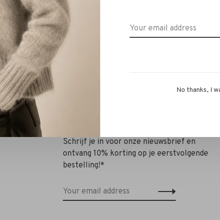
rlene Jeans L32 - bleach
Closed Logo hoodie light
melange
€179,95
€125,96
€220,00
€154,00
No thanks, I w
Schrijf je in voor onze nieuwsbrief en
ontvang 10% korting op je eerstvolgende
bestelling!*