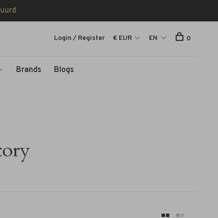
tuurd
Login / Register
€ EUR
EN
0
Brands
Blogs
tory