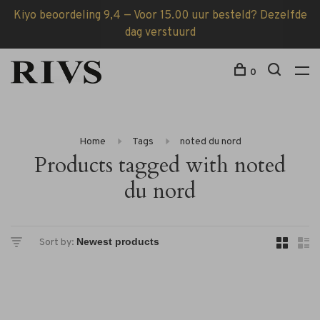
Kiyo beoordeling 9,4 — Voor 15.00 uur besteld? Dezelfde
dag verstuurd
0
Home
Tags
noted du nord
Products tagged with noted
du nord
Sort by: