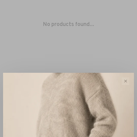
No products found...
✕
Sort by:
Showing 1 - 0 of 0
New Arrivals