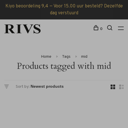
Kiyo beoordeling 9,4 — Voor 15.00 uur besteld? Dezelfde
dag verstuurd
0
Home
Tags
mid
Products tagged with mid
Sort by: