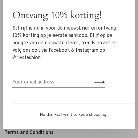
Shoes
Ontvang 10% korting!
Jewelry
Schrijf je nu in voor de nieuwsbrief en ontvang
Accessoires
10% korting op je eerste aankoop! Blijf op de
SALE
hoogte van de nieuwste items, trends en acties.
Volg ons ook via Facebook & Instagram op
@rivsfashion
RIVS Store
About us
Contact Information
Shipment
Exchanges & retour
Personal Styling / Private Shopping
No thanks, I want to keep shopping.
FAQ
Terms and Conditions