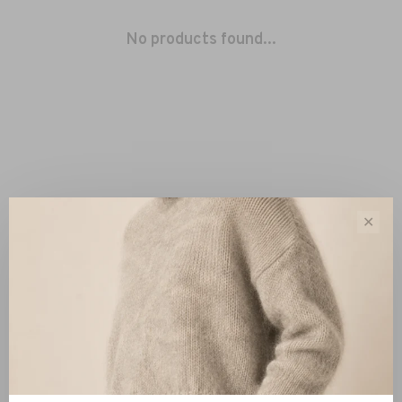
No products found...
✕
Sort by:
Showing 1 - 0 of 0
New Arrivals
Clothing