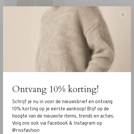
✕
Malene Birger
Malene Birger Wayde Jeans
soft white
€220,00
€154,00
Ontvang 10% korting!
Sort by:
Schrijf je nu in voor de nieuwsbrief en ontvang
Showing 1 - 3 of 3
10% korting op je eerste aankoop! Blijf op de
hoogte van de nieuwste items, trends en acties.
Volg ons ook via Facebook & Instagram op
@rivsfashion