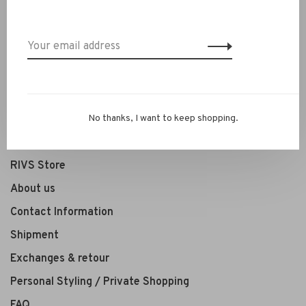
New Arrivals
Clothing
Shoes
Jewelry
Accessoires
No thanks, I want to keep shopping.
SALE
RIVS Store
About us
Contact Information
Shipment
Exchanges & retour
Personal Styling / Private Shopping
FAQ