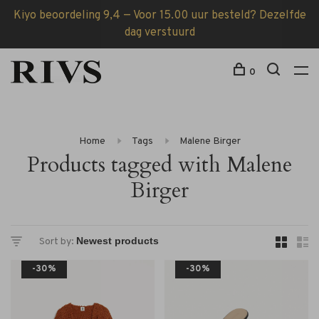
Kiyo beoordeling 9,4 — Voor 15.00 uur besteld? Dezelfde
dag verstuurd
0
Home
Tags
Malene Birger
Products tagged with Malene
Birger
Sort by:
-30%
-30%