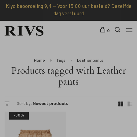
Kiyo beoordeling 9,4 — Voor 15.00 uur besteld? Dezelfde
dag verstuurd
0
Home
Tags
Leather pants
Products tagged with Leather
pants
Sort by:
-30%