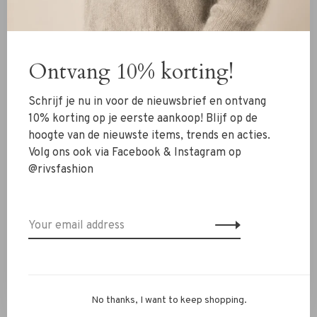
New Arrivals
Ontvang 10% korting!
Clothing
Shoes
Schrijf je nu in voor de nieuwsbrief en ontvang
Jewelry
10% korting op je eerste aankoop! Blijf op de
hoogte van de nieuwste items, trends en acties.
Accessoires
Volg ons ook via Facebook & Instagram op
SALE
@rivsfashion
RIVS Store
About us
Contact Information
Shipment
No thanks, I want to keep shopping.
Exchanges & retour