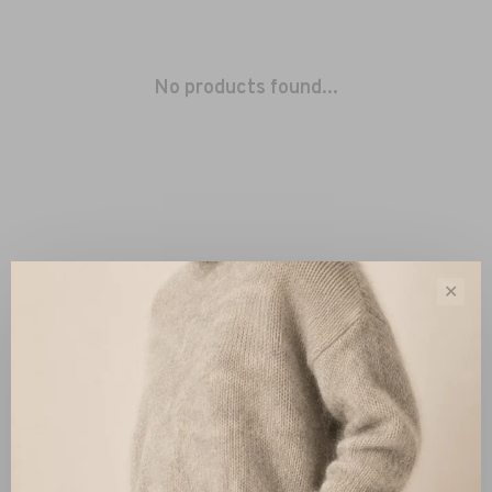
No products found...
✕
Sort by:
Showing 1 - 0 of 0
New Arrivals