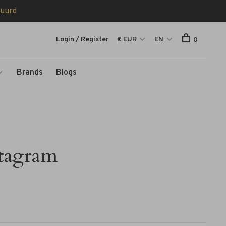
tuurd
Login / Register
€ EUR
EN
0
Brands
Blogs
stagram