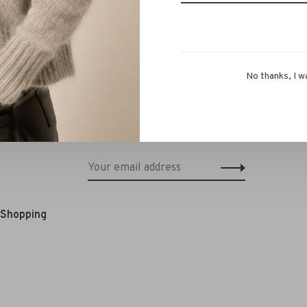
No thanks, I w
Schrijf je in voor onze nieuwsbrief en
ontvang 10% korting op je eerstvolgende
bestelling!*
e Shopping