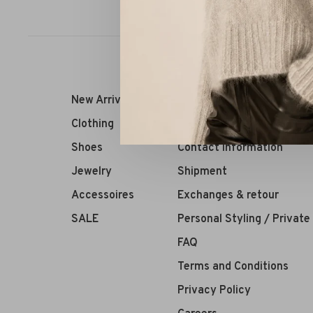
Sort by:
New Arrivals
RIVS Store
Clothing
About us
Shoes
Contact Information
Jewelry
Shipment
Accessoires
Exchanges & retour
SALE
Personal Styling / Privat
FAQ
Terms and Conditions
Privacy Policy