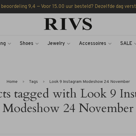
 beoordeling 9,4 — Voor 15.00 uur besteld? Dezelfde dag vers
ing
Shoes
Jewelry
Accessoires
SALE
Home
Tags
Look 9 Instagram Modeshow 24 November
ts tagged with Look 9 In
Modeshow 24 November