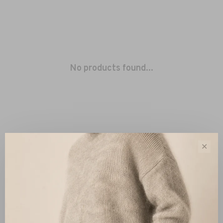
No products found...
✕
Sort by:
Showing 1 - 0 of 0