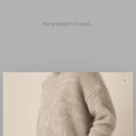
No products found...
✕
Sort by:
Showing 1 - 0 of 0
New Arrivals