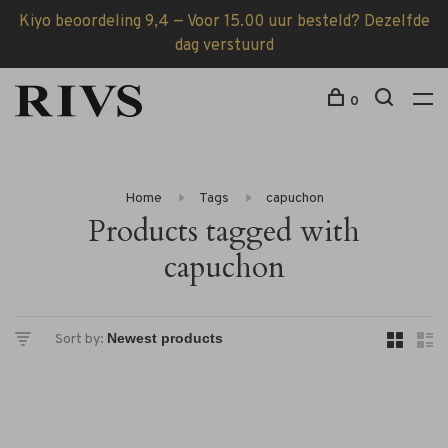
Kiyo beoordeling 9,4 — Voor 15.00 uur besteld? Dezelfde
dag verstuurd
0
Home
Tags
capuchon
Products tagged with
capuchon
Sort by: