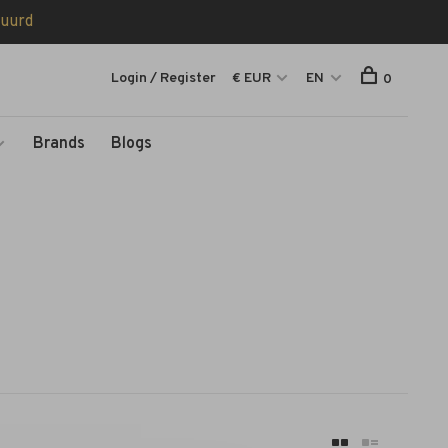
tuurd
Login / Register
€ EUR
EN
0
Brands
Blogs