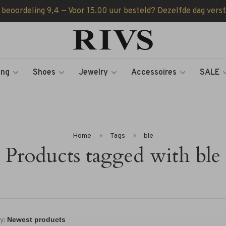
 beoordeling 9,4 — Voor 15.00 uur besteld? Dezelfde dag vers
ing
Shoes
Jewelry
Accessoires
SALE
Home
Tags
ble
Products tagged with ble
y: