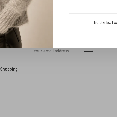
No thanks, I w
Schrijf je in voor onze nieuwsbrief en
ontvang 10% korting op je eerstvolgende
bestelling!*
e Shopping