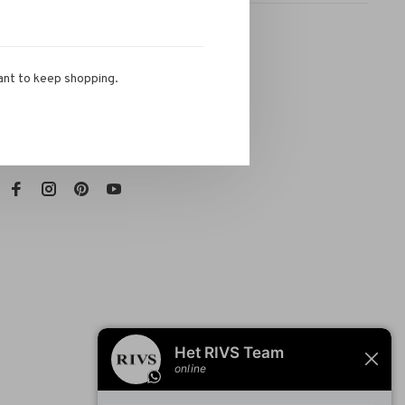
ant to keep shopping.
RIVS Store
Telephone:
072-721 0960
Email:
info@rivs.nl