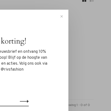
✕
korting!
..
nieuwsbrief en ontvang 10%
oop! Blijf op de hoogte van
en acties. Volg ons ook via
 @rivsfashion
Showing 1 - 0 of 0