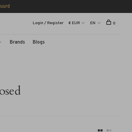
tuurd
Login / Register
€ EUR
EN
0
Brands
Blogs
losed