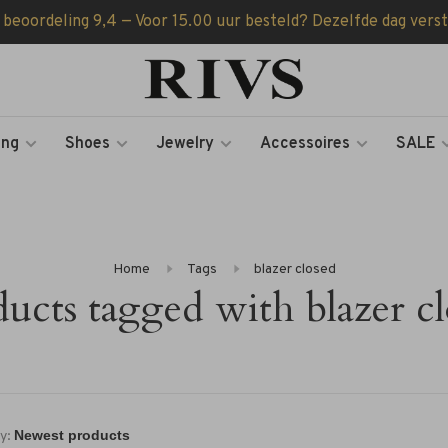
 beoordeling 9,4 — Voor 15.00 uur besteld? Dezelfde dag vers
ing
Shoes
Jewelry
Accessoires
SALE
Home
Tags
blazer closed
ucts tagged with blazer c
y: