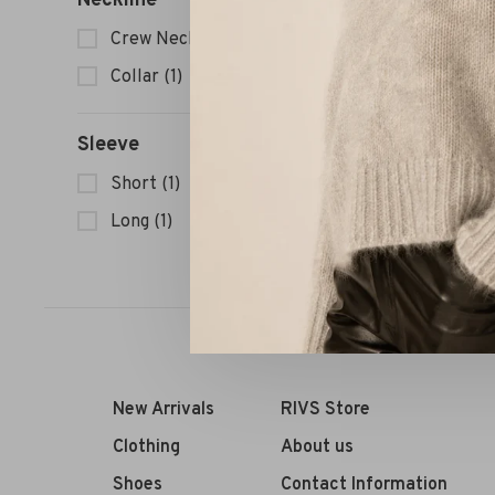
Neckline
Janice 
Crew Neck
(1)
Collar
(1)
Sleeve
Short
(1)
Sort by:
Long
(1)
New Arrivals
RIVS Store
Clothing
About us
Shoes
Contact Information