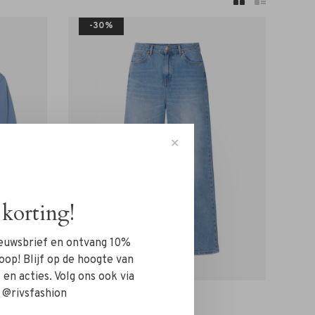
-30%
✕
korting!
nieuwsbrief en ontvang 10%
oop! Blijf op de hoogte van
en acties. Volg ons ook via
 @rivsfashion
Lois