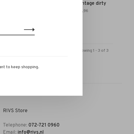
r stone
Lois Paloma Jeans vintage dirty
€219,95
€153,96
Showing 1 - 3 of 3
ant to keep shopping.
RIVS Store
Telephone:
072-721 0960
Email:
info@rivs.nl