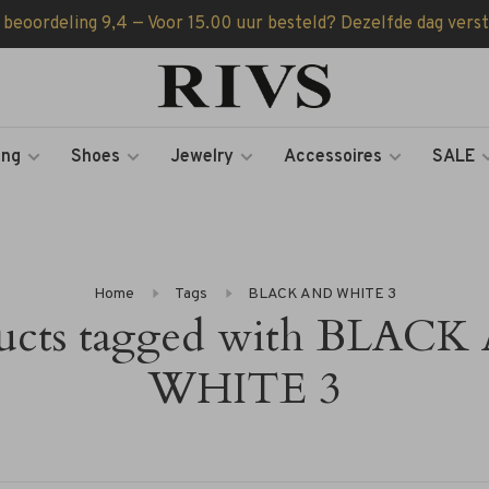
 beoordeling 9,4 — Voor 15.00 uur besteld? Dezelfde dag vers
ing
Shoes
Jewelry
Accessoires
SALE
Home
Tags
BLACK AND WHITE 3
ucts tagged with BLAC
WHITE 3