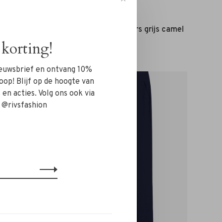
 groot
Janice
Janice Stanley Sneakers grijs camel
€215,00
korting!
nieuwsbrief en ontvang 10%
-30%
oop! Blijf op de hoogte van
en acties. Volg ons ook via
 @rivsfashion