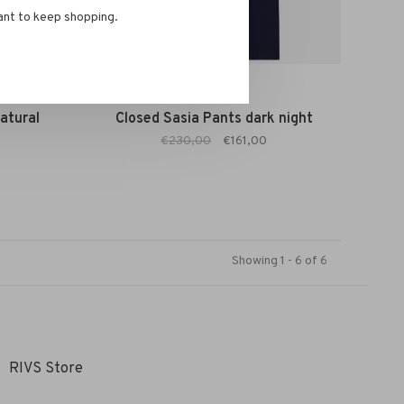
ant to keep shopping.
Closed
atural
Closed Sasia Pants dark night
€230,00
€161,00
Showing 1 - 6 of 6
RIVS Store