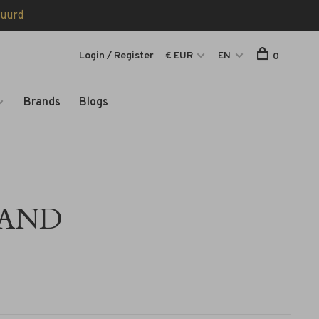
tuurd
Login / Register
€ EUR
EN
0
Brands
Blogs
K AND