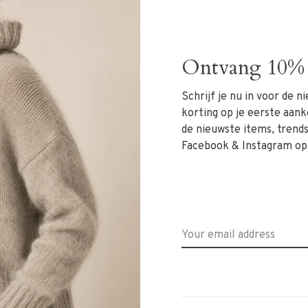
 steen en krans van parel
Multi Color 3 steens ring
€39,95
€39,95
Ontvang 10% 
Schrijf je nu in voor de 
korting op je eerste aank
de nieuwste items, trends 
Facebook & Instagram op