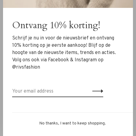
New Arrivals
Clothing
Ontvang 10% korting!
Shoes
Schrijf je nu in voor de nieuwsbrief en ontvang
Jewelry
10% korting op je eerste aankoop! Blijf op de
Accessoires
hoogte van de nieuwste items, trends en acties.
SALE
Volg ons ook via Facebook & Instagram op
@rivsfashion
RIVS Store
About us
Contact Information
Shipment
Exchanges & retour
No thanks, I want to keep shopping.
Personal Styling / Private Shopping