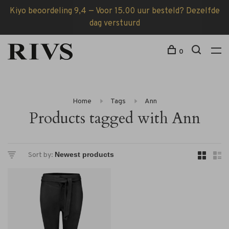
Kiyo beoordeling 9,4 — Voor 15.00 uur besteld? Dezelfde
dag verstuurd
0
Home
Tags
Ann
Products tagged with Ann
Sort by: