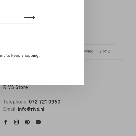
military
Showing 1 - 2 of 2
ant to keep shopping.
RIVS Store
Telephone:
072-721 0960
Email:
info@rivs.nl