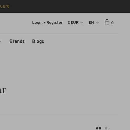
tuurd
Login / Register
€ EUR
EN
0
Brands
Blogs
ar