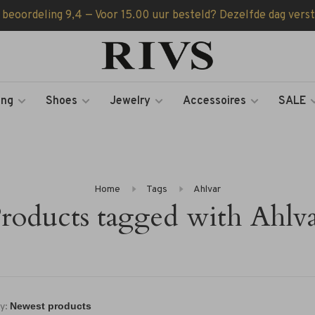
 beoordeling 9,4 — Voor 15.00 uur besteld? Dezelfde dag vers
ing
Shoes
Jewelry
Accessoires
SALE
Home
Tags
Ahlvar
roducts tagged with Ahlv
y: