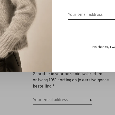
allery Faith Satin Trousers
Ahlvar Gallery Ava Trousers 
off-white
green
€229,00
€160,30
€259,00
€181,30
No thanks, I w
Schrijf je in voor onze nieuwsbrief en
ontvang 10% korting op je eerstvolgende
bestelling!*