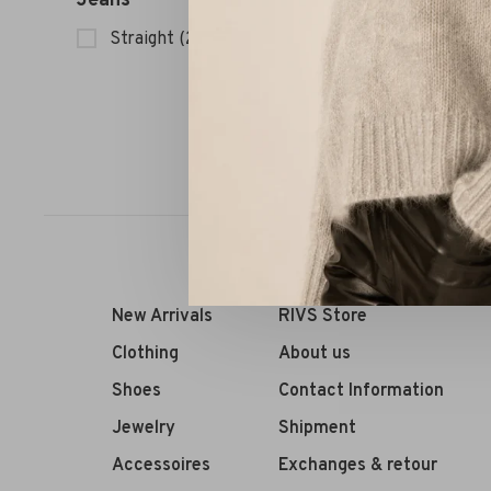
Jeans
Ahlvar G
Straight
(2)
Sort by:
New Arrivals
RIVS Store
Clothing
About us
Shoes
Contact Information
Jewelry
Shipment
Accessoires
Exchanges & retour