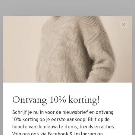
Reviews
✕
0 review
•
•
•
•
•
0 stars based on 0 reviews
Add your review
Ontvang 10% korting!
Schrijf je nu in voor de nieuwsbrief en ontvang
10% korting op je eerste aankoop! Blijf op de
hoogte van de nieuwste items, trends en acties.
You might also be interested in this!
Volg ons ook via Facebook & Instagram op