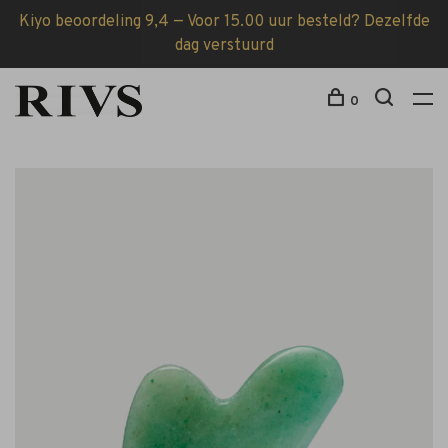
Kiyo beoordeling 9,4 — Voor 15.00 uur besteld? Dezelfde
dag verstuurd
0