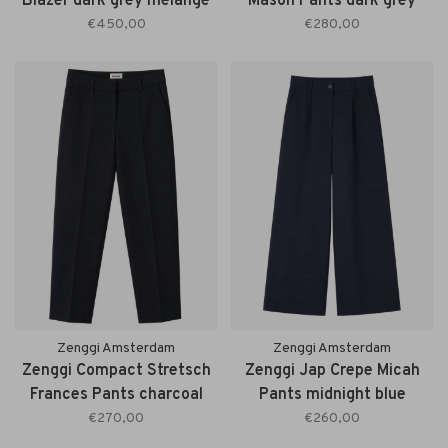
Blazer dark grey melange
Mason Pants dark grey
melange
€450,00
€280,00
Zenggi Amsterdam
Zenggi Amsterdam
Zenggi Compact Stretsch
Zenggi Jap Crepe Micah
Frances Pants charcoal
Pants midnight blue
€270,00
€260,00