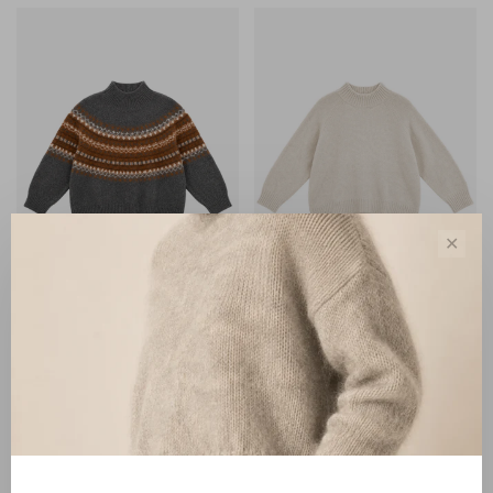
✕
Zenggi Amsterdam
Zenggi Amsterdam
Zenggi Chunky Fair Isle
Zenggi Alpaca Cotton Roll
Sweater dark grey melange
Neck Sweater eggshell
€310,00
€260,00