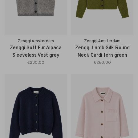
Zenggi Amsterdam
Zenggi Amsterdam
Zenggi Soft Fur Alpaca
Zenggi Lamb Silk Round
Sleeveless Vest grey
Neck Cardi fern green
melange
€230,00
€260,00