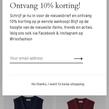
Ontvang 10% korting!
Schrijf je nu in voor de nieuwsbrief en ontvang
10% korting op je eerste aankoop! Blijf op de
hoogte van de nieuwste items, trends en acties.
Volg ons ook via Facebook & Instagram op
@rivsfashion
Zenggi Amsterdam
Zenggi Amsterdam
Zenggi Soft Furry Alpaca
Zenggi Soft Furry Alpaca
Cardigan grey shiraz
Cardigan grey melange
€295,00
€295,00
No thanks, I want to keep shopping.