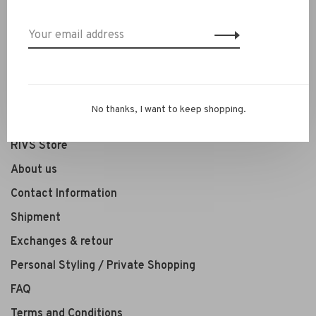
Clothing
Shoes
Jewelry
Accessoires
SALE
No thanks, I want to keep shopping.
RIVS Store
About us
Contact Information
Shipment
Exchanges & retour
Personal Styling / Private Shopping
FAQ
Terms and Conditions