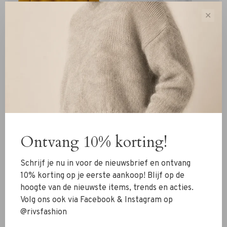
✕
Woman By Earn
Woman By Earn
Woman By Earn Anna
Woman By Earn Tul Bobby
Pullover brass
broek off-white
€199,95
€139,96
€139,95
€97,96
Ontvang 10% korting!
Sort by:
Showing 1 - 4 of 4
Schrijf je nu in voor de nieuwsbrief en ontvang
10% korting op je eerste aankoop! Blijf op de
hoogte van de nieuwste items, trends en acties.
Volg ons ook via Facebook & Instagram op
@rivsfashion
New Arrivals