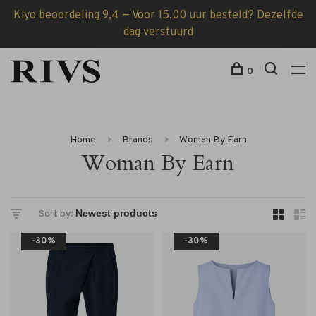
Kiyo beoordeling 9,4 — Voor 15.00 uur besteld? Dezelfde
dag verstuurd
0
Home
Brands
Woman By Earn
Woman By Earn
Sort by:
-30%
-30%