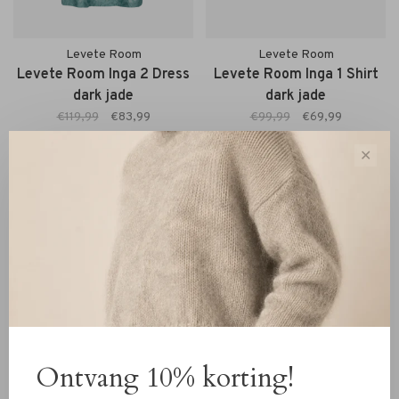
Levete Room
Levete Room
Levete Room Inga 2 Dress
Levete Room Inga 1 Shirt
dark jade
dark jade
€119,99
€83,99
€99,99
€69,99
✕
-30%
-30%
Ontvang 10% korting!