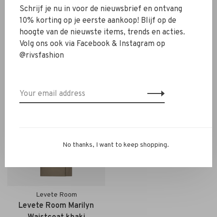
Levete Room
Levete Room
Schrijf je nu in voor de nieuwsbrief en ontvang
Levete Room Deacon 4
Levete Room Wesley 5
10% korting op je eerste aankoop! Blijf op de
Top dark grey
Blazer star white
hoogte van de nieuwste items, trends en acties.
€119,99
€83,99
€219,99
€153,99
Volg ons ook via Facebook & Instagram op
@rivsfashion
-30%
No thanks, I want to keep shopping.
Levete Room
Levete Room Marilyn