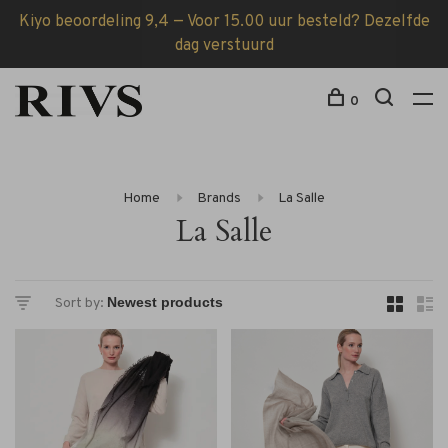
Kiyo beoordeling 9,4 — Voor 15.00 uur besteld? Dezelfde
dag verstuurd
0
Home
Brands
La Salle
La Salle
Sort by: