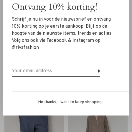
Ontvang 10% korting!
Schrijf je nu in voor de nieuwsbrief en ontvang
10% korting op je eerste aankoop! Blijf op de
hoogte van de nieuwste items, trends en acties.
Volg ons ook via Facebook & Instagram op
@rivsfashion
La Salle
La Salle
La Salle Raised Neck
La Salle Raised Neck
Pullover Top iron bleu
Pullover Top cashew
€179,00
€179,00
No thanks, I want to keep shopping.