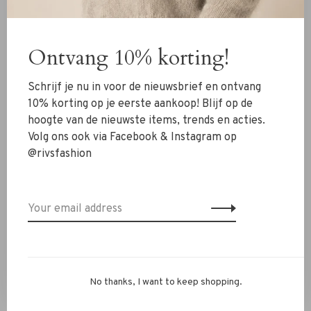
New Arrivals
Clothing
Ontvang 10% korting!
Shoes
Schrijf je nu in voor de nieuwsbrief en ontvang
Jewelry
10% korting op je eerste aankoop! Blijf op de
Accessoires
hoogte van de nieuwste items, trends en acties.
SALE
Volg ons ook via Facebook & Instagram op
@rivsfashion
RIVS Store
About us
Contact Information
Shipment
Exchanges & retour
No thanks, I want to keep shopping.
Personal Styling / Private Shopping