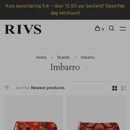
Kiyo beoordeling 9,4 — Voor 15.00 uur besteld? Dezelfde
dag verstuurd
0
Home
Brands
Imbarro
Imbarro
Sort by: