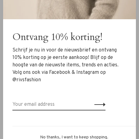
Lange Rok Bloem verveine
Shirt Steep rood ecru
€139,00
€97,30
€109,00
-30%
-30%
Ontvang 10% korting!
Schrijf je nu in voor de nieuwsbrief en ontvang
10% korting op je eerste aankoop! Blijf op de
hoogte van de nieuwste items, trends en acties.
Volg ons ook via Facebook & Instagram op
@rivsfashion
Des Petits Hauts
Des Petits Hauts
Des Petits Hauts Logan
Des Petits Hauts Arigato
Jeans bleach
Sweater black
€159,00
€111,30
€209,00
€146,30
No thanks, I want to keep shopping.