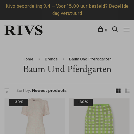
Kiyo beoordeling 9,4 — Voor 15.00 uur besteld? Dezelfde
dag verstuurd
0
Home
Brands
Baum Und Pferdgarten
Baum Und Pferdgarten
Sort by:
-30%
-30%