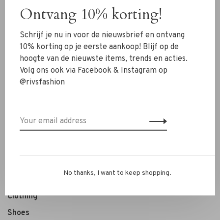
Ontvang 10% korting!
Baum Und Pferdgarten
Baum Und Pferdgarten
Schrijf je nu in voor de nieuwsbrief en ontvang
Baum Und Pferdgarten
Baum Und Pferdgarten
10% korting op je eerste aankoop! Blijf op de
broek Nomi powder puff
broek Nalda little boy blue
hoogte van de nieuwste items, trends en acties.
€239,00
€167,30
€189,00
€132,30
Volg ons ook via Facebook & Instagram op
@rivsfashion
Sort by:
Showing 1 - 6 of 6
No thanks, I want to keep shopping.
New Arrivals
Clothing
Shoes