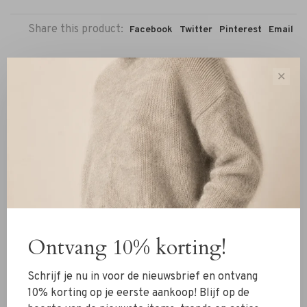
Share this product:
Facebook
Twitter
Pinterest
Email
✕
Reviews
0 review
•
•
•
•
•
0 stars based on 0 reviews
Add your review
Ontvang 10% korting!
Schrijf je nu in voor de nieuwsbrief en ontvang
10% korting op je eerste aankoop! Blijf op de