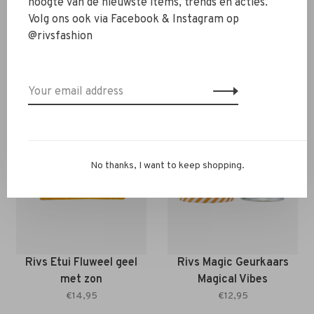
hoogte van de nieuwste items, trends en acties.
Volg ons ook via Facebook & Instagram op
You might also be interested in this!
@rivsfashion
Back to home
No thanks, I want to keep shopping.
Rivs Etui Fluweel geel
Rivs Magic Geurkaars
met zon
Magical Vibes
€14,95
€12,95