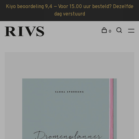
Kiyo beoordeling 9,4 — Voor 15.00 uur besteld? Dezelfde
dag verstuurd
0