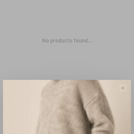
No products found...
✕
Sort by:
Showing 1 - 0 of 0