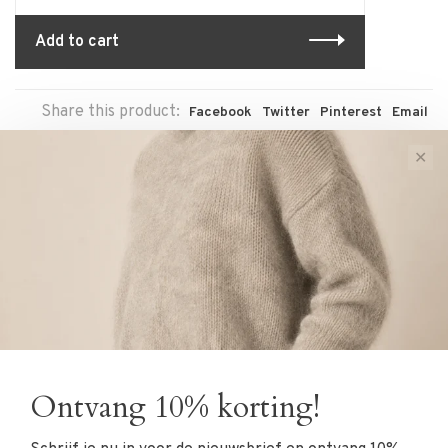
Add to cart
Share this product:
Facebook
Twitter
Pinterest
Email
✕
Reviews
0 review
•
•
•
•
•
0 stars based on 0 reviews
Add your review
Ontvang 10% korting!