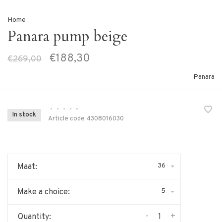
Home
Panara pump beige
€188,30
€269,00
Panara
•
•
•
•
•
In stock
Article code
4308016030
36
Maat:
5
Make a choice:
-
+
Quantity: