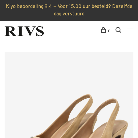
Kiyo beoordeling 9,4 — Voor 15.00 uur besteld? Dezelfde
dag verstuurd
0