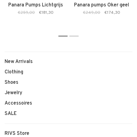
Panara Pumps Lichtgrijs
Panara pumps Oker geel
€259,00
€181,30
€249,00
€174,30
1
2
New Arrivals
Clothing
Shoes
Jewelry
Accessoires
SALE
RIVS Store