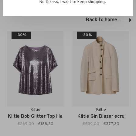
No thanks, I want to keep shopping.
You might also be interested in this!
Back to home
-30%
-30%
Kiltie
Kiltie
Kiltie Bob Glitter Top lila
Kiltie Gin Blazer ecru
€269,00
€188,30
€539,00
€377,30