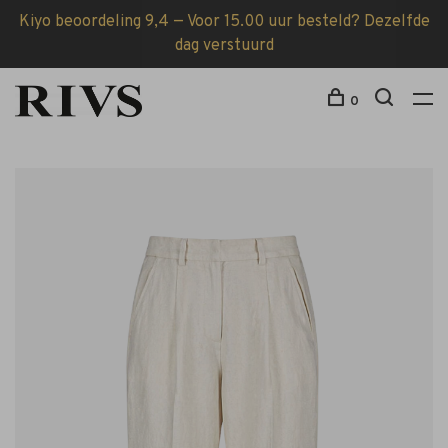
Kiyo beoordeling 9,4 — Voor 15.00 uur besteld? Dezelfde
dag verstuurd
0