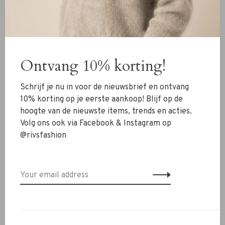
65% cotton 35% linen
Details
Side pockets on the front
Ontvang 10% korting!
Side slits at the bottom
Falls high on the ankle
Schrijf je nu in voor de nieuwsbrief en ontvang
Washing instructions
10% korting op je eerste aankoop! Blijf op de
Hand wash
hoogte van de nieuwste items, trends en acties.
Volg ons ook via Facebook & Instagram op
Still unsure about your size? Contact our RIVS team via
@rivsfashion
chat or
info@rivs.nl
. We are happy to help you!