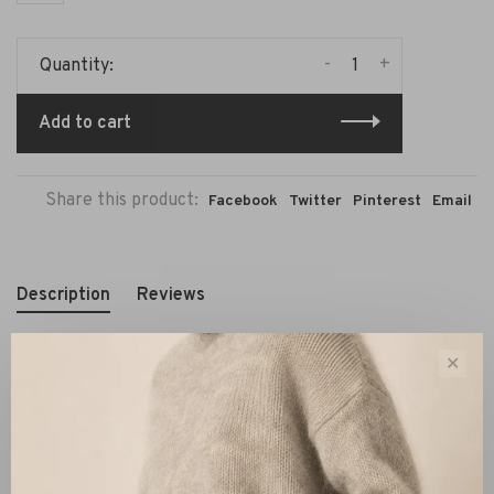
-
+
Quantity:
Add to cart
Share this product:
Facebook
Twitter
Pinterest
Email
Description
Reviews
✕
Fit
The Jockey trousers are true to size.
Material