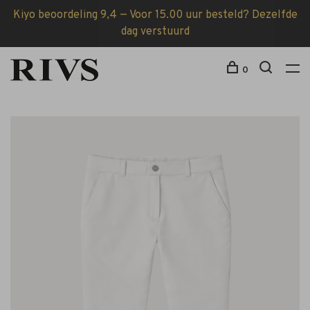
Kiyo beoordeling 9,4 — Voor 15.00 uur besteld? Dezelfde
dag verstuurd
0