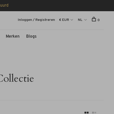
tuurd
Inloggen / Registreren
€ EUR
NL
0
Merken
Blogs
ollectie