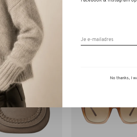
Facebook & Instagram op
La Salle
La Salle
Side Wrap Shirt Taft coffee
La Salle Side Wrap Shirt Ta
€179,00
€179,00
No thanks, I w