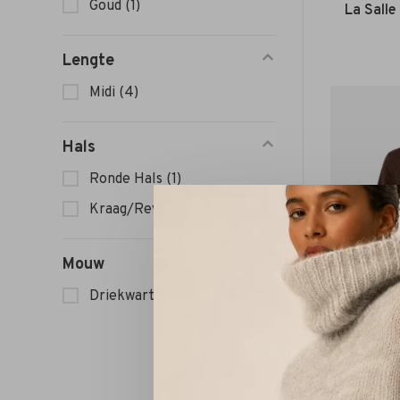
Goud
(1)
La Salle
Lengte
Midi
(4)
Hals
Ronde Hals
(1)
Kraag/Revers
(1)
Mouw
Driekwart Mouw
(2)