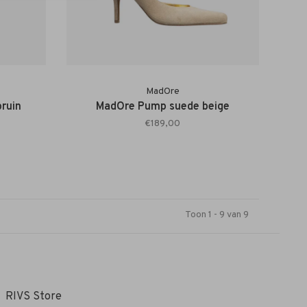
MadOre
bruin
MadOre Pump suede beige
€189,00
Toon 1 - 9 van 9
RIVS Store