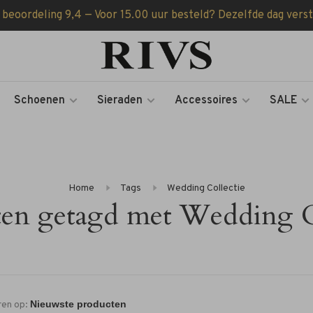
 beoordeling 9,4 — Voor 15.00 uur besteld? Dezelfde dag vers
Schoenen
Sieraden
Accessoires
SALE
Home
Tags
Wedding Collectie
en getagd met Wedding C
ren op: