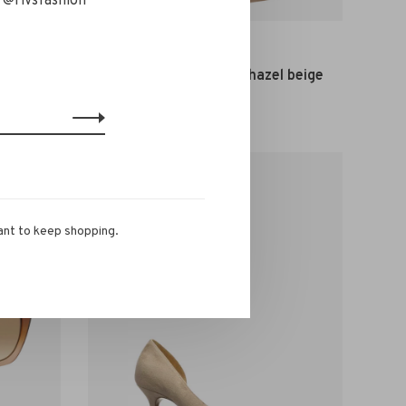
 @rivsfashion
Closed
ft cashew
Closed Wes Pantalon hazel beige
€290,00
ant to keep shopping.