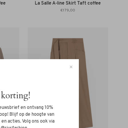
fee
La Salle A-line Skirt Taft coffee
€179,00
✕
korting!
nieuwsbrief en ontvang 10%
oop! Blijf op de hoogte van
en acties. Volg ons ook via