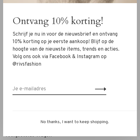
Kleding
Ontvang 10% korting!
Schoenen
Sieraden
Schrijf je nu in voor de nieuwsbrief en ontvang
Accessoires
10% korting op je eerste aankoop! Blijf op de
hoogte van de nieuwste items, trends en acties.
SALE
Volg ons ook via Facebook & Instagram op
@rivsfashion
RIVS Store
Over ons
Contact
Verzenden
Ruilen & retourneren
No thanks, I want to keep shopping.
Personal Styling / Private Shopping
Veelgestelde vragen