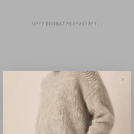
Geen producten gevonden!...
✕
Sorteren op:
Toon 1 - 0 van 0
Nieuw