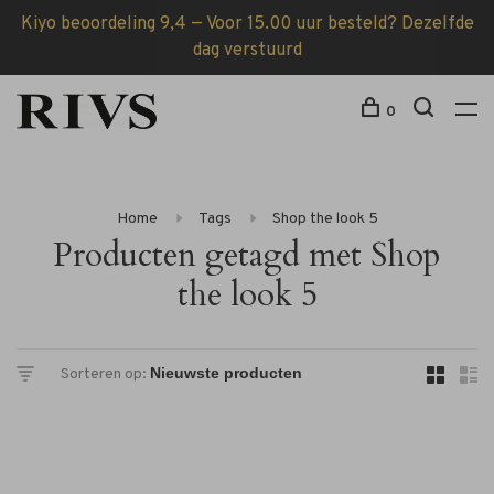
Kiyo beoordeling 9,4 — Voor 15.00 uur besteld? Dezelfde
dag verstuurd
0
Home
Tags
Shop the look 5
Producten getagd met Shop
the look 5
Sorteren op: