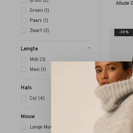
Bruin
(2)
Allude 
Groen
(1)
Paars
(1)
Zwart
(2)
-30%
Lengte
Midi
(3)
Maxi
(1)
Hals
Col
(4)
Mouw
Lange Mouw
(4)