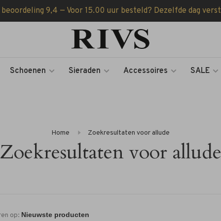
 beoordeling 9,4 — Voor 15.00 uur besteld? Dezelfde dag vers
Schoenen
Sieraden
Accessoires
SALE
Home
Zoekresultaten voor allude
Zoekresultaten voor allud
ren op: