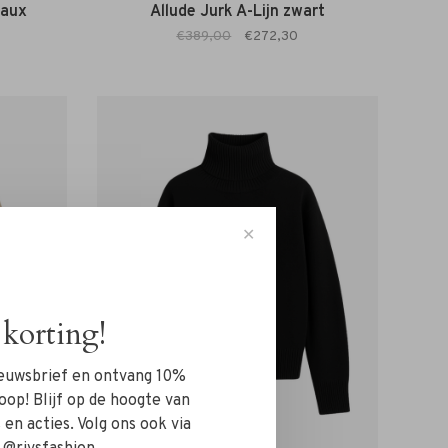
eaux
Allude Jurk A-Lijn zwart
€389,00
€272,30
✕
korting!
nieuwsbrief en ontvang 10%
oop! Blijf op de hoogte van
en acties. Volg ons ook via