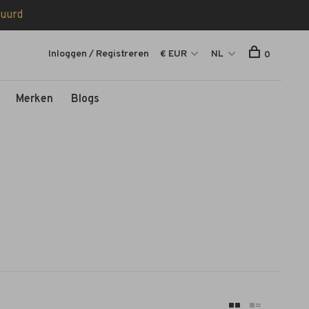
tuurd
Inloggen / Registreren
€ EUR
NL
0
Merken
Blogs
e