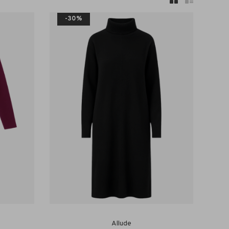
-30%
Allude