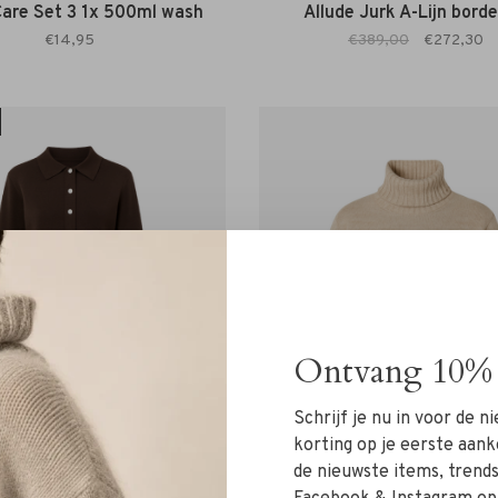
Care Set 3 1x 500ml wash
Allude Jurk A-Lijn bord
€14,95
€389,00
€272,30
Ontvang 10% 
Schrijf je nu in voor de 
korting op je eerste aank
de nieuwste items, trends 