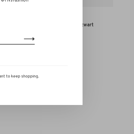
 @rivsfashion
Allude
Allude Kol Trui zwart
€389,00
ant to keep shopping.