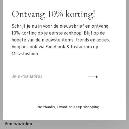
Schoenen
Ontvang 10% korting!
Sieraden
Schrijf je nu in voor de nieuwsbrief en ontvang
Accessoires
10% korting op je eerste aankoop! Blijf op de
SALE
hoogte van de nieuwste items, trends en acties.
Volg ons ook via Facebook & Instagram op
@rivsfashion
RIVS Store
Over ons
Contact
Verzenden
Ruilen & retourneren
Personal Styling / Private Shopping
No thanks, I want to keep shopping.
Veelgestelde vragen
Voorwaarden